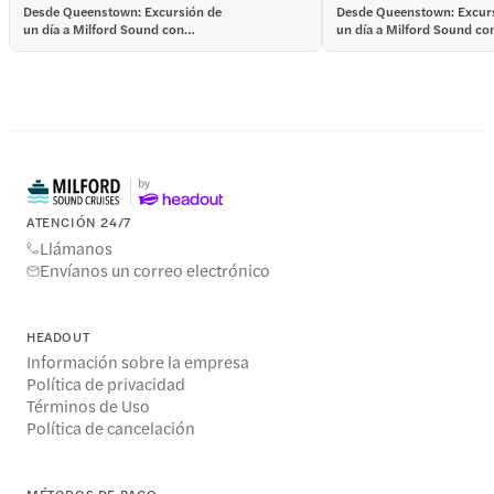
Desde Queenstown: Excursión de
Desde Queenstown: Excur
un día a Milford Sound con
un día a Milford Sound co
crucero y traslados de ida y
crucero y traslados de ida 
vuelta
vuelta
ATENCIÓN 24/7
Llámanos
Envíanos un correo electrónico
HEADOUT
Información sobre la empresa
Política de privacidad
Términos de Uso
Política de cancelación
MÉTODOS DE PAGO