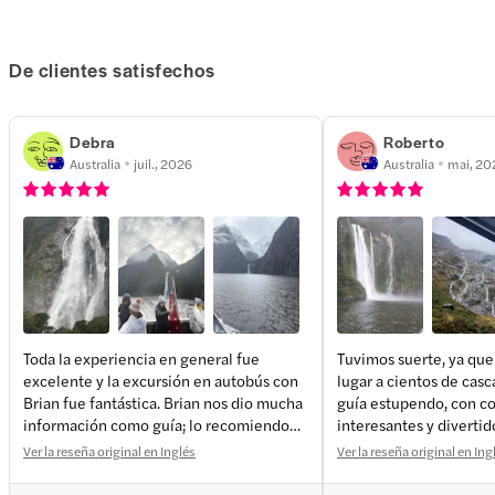
De clientes satisfechos
Debra
Roberto
Australia
juil., 2026
Australia
mai, 20
Toda la experiencia en general fue
Tuvimos suerte, ya que 
excelente y la excursión en autobús con
lugar a cientos de casc
+
3
more
Brian fue fantástica. Brian nos dio mucha
guía estupendo, con c
información como guía; lo recomiendo
interesantes y divertid
encarecidamente, hizo que el día fuera
Ver la reseña original en Inglés
Ver la reseña original en Ing
estupendo 👍