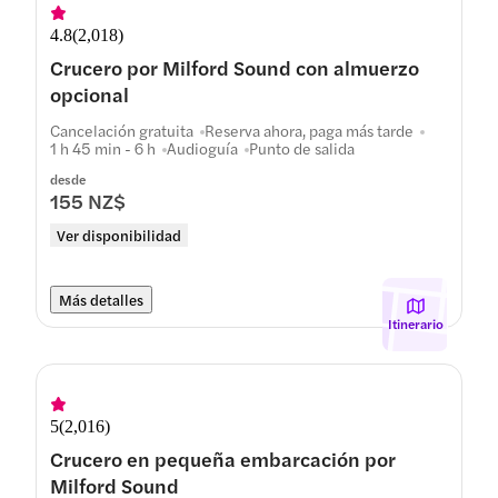
4.8
(
2,018
)
Crucero por Milford Sound con almuerzo
opcional
Cancelación gratuita
Reserva ahora, paga más tarde
1 h 45 min - 6 h
Audioguía
Punto de salida
desde
155 NZ$
Ver disponibilidad
Más detalles
Itinerario
5
(
2,016
)
Crucero en pequeña embarcación por
Milford Sound