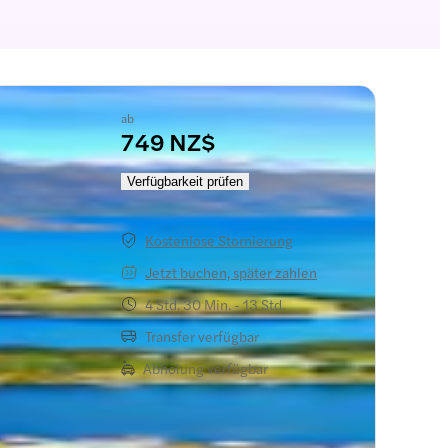
ab
749 NZ$
ahrt
Verfügbarkeit prüfen
Kostenlose Stornierung
Jetzt buchen, später zahlen
4 Std. 30 Min. - 13 Std.
Transfer verfügbar
Abholung verfügbar