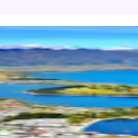
30
)
Queenstown: Malerischer Flug und Bootsf
 dem Milford Sound
eenstown: Malerischer Flug und Bootsfahrt auf dem Milford Sound
nstown nach Milford Sound mit dem Reisebus + Schifffahrt
tzeit
4 Stunden 30 Minuten
rahl