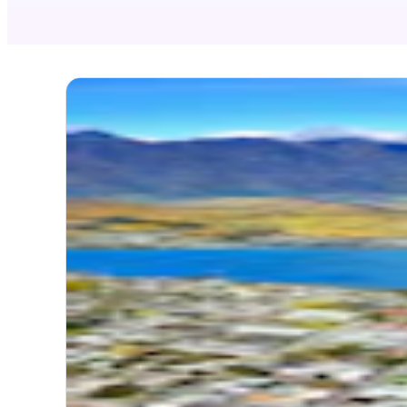
4.7
(
3
Ab 
auf
Plan
Ab Qu
Quee
Gesam
Zeitst
Plan