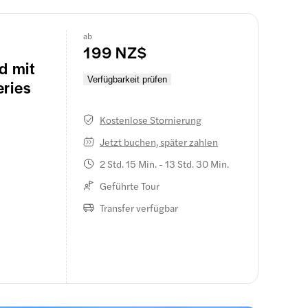
ab
eine und
199 NZ$
 halber
d mit
Verfügbarkeit prüfen
eries
Kostenlose Stornierung
Jetzt buchen, später zahlen
2 Std. 15 Min. - 13 Std. 30 Min.
em Muss.
Geführte Tour
Transfer verfügbar