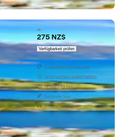
ab
275 NZ$
flug
Verfügbarkeit prüfen
Kostenlose Stornierung
Jetzt buchen, später zahlen
12 Std. - 13 Std.
Geführte Tour
Transfer verfügbar