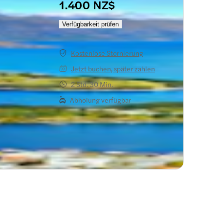
1.400 NZ$
Verfügbarkeit prüfen
Kostenlose Stornierung
Jetzt buchen, später zahlen
2 Std. 30 Min.
Abholung verfügbar
nnisch