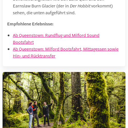
Earnslaw Burn Glacier (der in
Der Hobbit
vorkommt)
sehen, die unten aufgeführt sind.
Empfohlene Erlebnisse:
Ab Queenstown: Rundflug und Milford Sound
Bootsfahrt
Ab Queenstown: Milford Bootsfahrt, Mittagessen sowie
Hin- und Rücktransfer